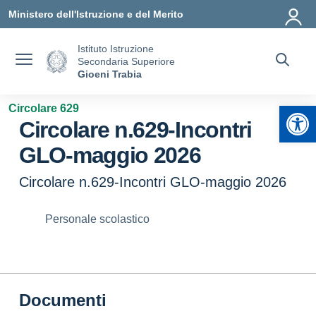
Vai ai contenuti
Vai al menu di navigazione
Vai al footer
Ministero dell'Istruzione e del Merito
Istituto Istruzione
Secondaria Superiore
Gioeni Trabia
Apr
Circolare 629
Circolare n.629-Incontri
GLO-maggio 2026
Circolare n.629-Incontri GLO-maggio 2026
Personale scolastico
Documenti