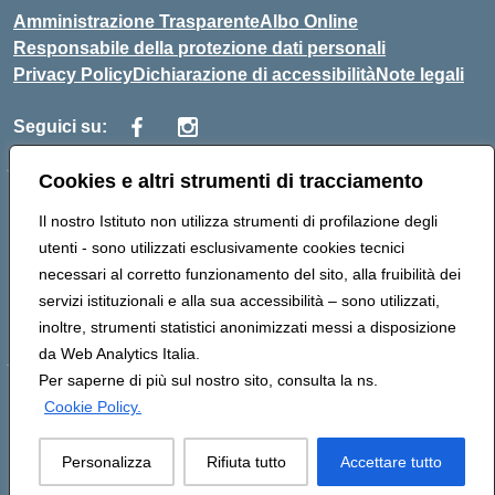
Amministrazione Trasparente
Albo Online
Responsabile della protezione dati personali
Privacy Policy
Dichiarazione di accessibilità
Note legali
Seguici su:
Cookies e altri strumenti di tracciamento
Indirizzo:
Corso Vittorio Emanuele, 27 90133 - Palermo
Il nostro Istituto non utilizza strumenti di profilazione degli
Centralino:
+39091585089
Email:
pais03600r@istruzione.it
utenti - sono utilizzati esclusivamente cookies tecnici
Posta elettronica certificata (PEC):
pais03600r@pec.istruzione.it
necessari al corretto funzionamento del sito, alla fruibilità dei
Codice fiscale: 97308550827
servizi istituzionali e alla sua accessibilità – sono utilizzati,
Codice meccanografico:
PAIS03600R
inoltre, strumenti statistici anonimizzati messi a disposizione
da Web Analytics Italia.
Per saperne di più sul nostro sito, consulta la ns.
Hosting & Powered by 3D Solution S.r.l.
Cookie Policy.
Concept & Design by Designers Italia
Personalizza
Rifiuta tutto
Accettare tutto