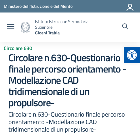
Vai ai contenuti
Vai al menu di navigazione
Vai al footer
Ministero dell'Istruzione e del Merito
Istituto Istruzione Secondaria
Superiore
Gioeni Trabia
Apr
Circolare 630
Circolare n.630-Questionario
finale percorso orientamento -
Modellazione CAD
tridimensionale di un
propulsore-
Circolare n.630-Questionario finale percorso
orientamento -Modellazione CAD
tridimensionale di un propulsore-