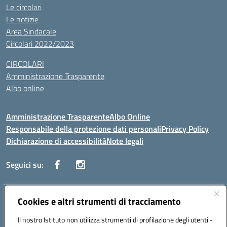
Le circolari
Le notizie
Area Sindacale
Circolari 2022/2023
CIRCOLARI
Amministrazione Trasparente
Albo online
Amministrazione Trasparente
Albo Online
Responsabile della protezione dati personali
Privacy Policy
Dichiarazione di accessibilità
Note legali
Seguici su:
Indirizzo:
Cookies e altri strumenti di tracciamento
Corso Vittorio Emanuele, 27 90133 - Palermo
Centralino:
+39091585089
Email:
pais03600r@istruzione.it
Il nostro Istituto non utilizza strumenti di profilazione degli utenti -
Posta elettronica certificata (PEC):
pais03600r@pec.istruzione.it