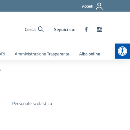
Accedi
Cerca
Seguici su:
Apr
ARI
Amministrazione Trasparente
Albo online
o
Personale scolastico