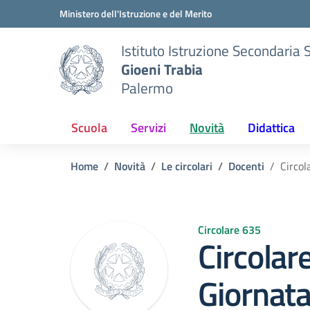
Vai ai contenuti
Vai al menu di navigazione
Vai al footer
Ministero dell'Istruzione e del Merito
Istituto Istruzione Secondaria 
Gioeni Trabia
Palermo
Scuola
Servizi
Novità
Didattica
Home
Novità
Le circolari
Docenti
Circol
Circolare 635
Circolar
Giornata