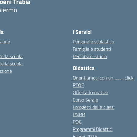
oeni Trabia
alermo
Visita la pagina iniziale della scuola
la
I Servizi
zione
Personale scolastico
Famiglie e studenti
della scuola
Percorsi di studio
della scuola
Didattica
azione
Orientiamoci con un……… click
PTOF
Offerta formativa
Corso Serale
I progetti delle classi
PNRR
POC
Programmi Didattici
Esami 2026