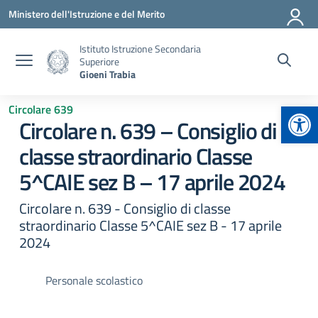
Vai ai contenuti
Vai al menu di navigazione
Vai al footer
Ministero dell'Istruzione e del Merito
Istituto Istruzione Secondaria
Superiore
Gioeni Trabia
Apr
Circolare 639
Circolare n. 639 – Consiglio di
classe straordinario Classe
5^CAIE sez B – 17 aprile 2024
Circolare n. 639 - Consiglio di classe
straordinario Classe 5^CAIE sez B - 17 aprile
2024
Personale scolastico