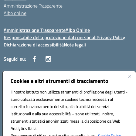
Amministrazione Trasparente
Albo online
Amministrazione Trasparente
Albo Online
Responsabile della protezione dati personali
Privacy Policy
Dichiarazione di accessibilità
Note legali
Seguici su:
Indirizzo:
Cookies e altri strumenti di tracciamento
Corso Vittorio Emanuele, 27 90133 - Palermo
Centralino:
+39091585089
Email:
pais03600r@istruzione.it
Il nostro Istituto non utilizza strumenti di profilazione degli utenti -
Posta elettronica certificata (PEC):
pais03600r@pec.istruzione.it
sono utilizzati esclusivamente cookies tecnici necessari al
Codice fiscale: 97308550827
corretto funzionamento del sito, alla fruibilità dei servizi
Codice meccanografico:
PAIS03600R
istituzionali e alla sua accessibilità – sono utilizzati, inoltre,
strumenti statistici anonimizzati messi a disposizione da Web
Analytics Italia.
Hosting & Powered by 3D Solution S.r.l.
Per saperne di più sul nostro sito, consulta la ns.
Cookie Policy.