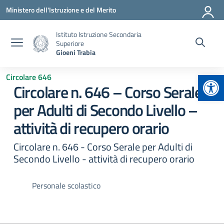
Vai ai contenuti
Vai al menu di navigazione
Vai al footer
Ministero dell'Istruzione e del Merito
Istituto Istruzione Secondaria
Superiore
Gioeni Trabia
Apr
Circolare 646
Circolare n. 646 – Corso Serale
per Adulti di Secondo Livello –
attività di recupero orario
Circolare n. 646 - Corso Serale per Adulti di
Secondo Livello - attività di recupero orario
Personale scolastico