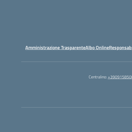
Amministrazione Trasparente
Albo Online
Responsabil
Centralino:
+390915850