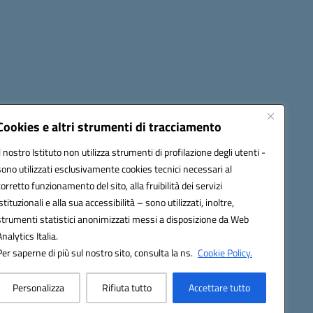
cessibilità
Note legali
Seguici su:
Cookies e altri strumenti di tracciamento
Il nostro Istituto non utilizza strumenti di profilazione degli utenti -
sono utilizzati esclusivamente cookies tecnici necessari al
03600r@pec.istruzione.it
corretto funzionamento del sito, alla fruibilità dei servizi
istituzionali e alla sua accessibilità – sono utilizzati, inoltre,
strumenti statistici anonimizzati messi a disposizione da Web
Analytics Italia.
Per saperne di più sul nostro sito, consulta la ns.
Cookie Policy.
Personalizza
Rifiuta tutto
Accettare tutto