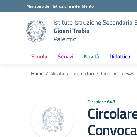
Vai ai contenuti
Vai al menu di navigazione
Vai al footer
Ministero dell'Istruzione e del Merito
Istituto Istruzione Secondaria 
Gioeni Trabia
Palermo
Scuola
Servizi
Novità
Didattica
Home
Novità
Le circolari
Circolare n. 648 
Circolare 648
Circolar
Convoca