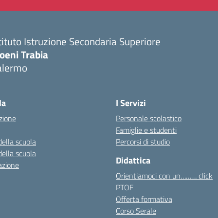
tituto Istruzione Secondaria Superiore
oeni Trabia
alermo
Visita la pagina iniziale della scuola
la
I Servizi
zione
Personale scolastico
Famiglie e studenti
della scuola
Percorsi di studio
della scuola
Didattica
azione
Orientiamoci con un……… click
PTOF
Offerta formativa
Corso Serale