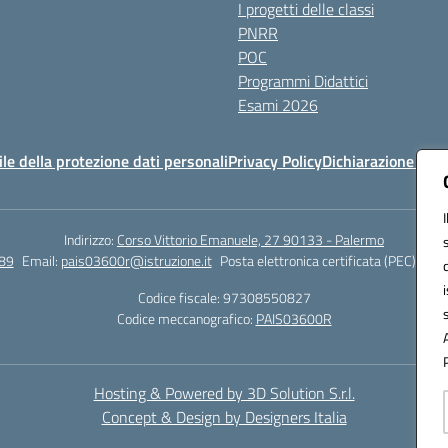
I progetti delle classi
PNRR
POC
Programmi Didattici
Esami 2026
e della protezione dati personali
Privacy Policy
Dichiarazione di ac
Indirizzo:
Corso Vittorio Emanuele, 27 90133 - Palermo
89
Email:
pais03600r@istruzione.it
Posta elettronica certificata (PEC):
pais
Codice fiscale: 97308550827
Codice meccanografico:
PAIS03600R
Hosting & Powered by 3D Solution S.r.l.
Concept & Design by Designers Italia