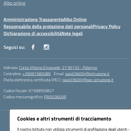
Albo online
Amministrazione Trasparente
Albo Online
Responsabile della protezione dati personali
Privacy Policy
Dichiarazione di accessibilità
Note legali
Seguici su:
Indirizzo:
Corso Vittorio Emanuele, 27 90133 - Palermo
Centralino:
+39091585089
Email:
pais03600r@istruzione.it
Posta elettronica certificata (PEC):
pais03600r@pec.istruzione.it
Codice fiscale: 97308550827
Codice meccanografico:
PAIS03600R
Cookies e altri strumenti di tracciamento
Hosting & Powered by 3D Solution S.r.l.
Concept & Design by Designers Italia
Il nostro Istituto non utilizza strumenti di profilazione degli utenti -