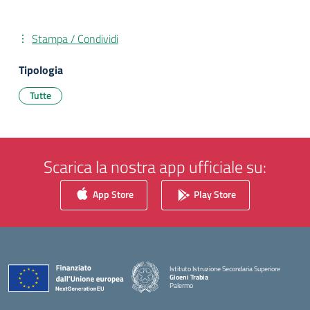
Stampa / Condividi
Tipologia
Tutte
Scarica la nostra app ufficiale su:
App Store
Play Store
Istituto Istruzione Secondaria Superiore
Gioeni Trabia
Palermo
— Visita la pagina iniziale della scuola