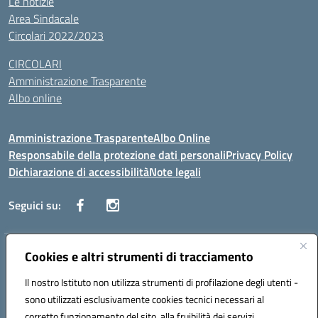
Le notizie
Area Sindacale
Circolari 2022/2023
CIRCOLARI
Amministrazione Trasparente
Albo online
Amministrazione Trasparente
Albo Online
Responsabile della protezione dati personali
Privacy Policy
Dichiarazione di accessibilità
Note legali
Seguici su:
Indirizzo:
Cookies e altri strumenti di tracciamento
Corso Vittorio Emanuele, 27 90133 - Palermo
Centralino:
+39091585089
Email:
pais03600r@istruzione.it
Il nostro Istituto non utilizza strumenti di profilazione degli utenti -
Posta elettronica certificata (PEC):
pais03600r@pec.istruzione.it
sono utilizzati esclusivamente cookies tecnici necessari al
Codice fiscale: 97308550827
corretto funzionamento del sito, alla fruibilità dei servizi