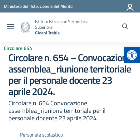
Vai ai contenuti
Vai al menu di navigazione
Vai al footer
Ministero dell'Istruzione e del Merito
Istituto Istruzione Secondaria
Superiore
Gioeni Trabia
Apr
Circolare 654
Circolare n. 654 – Convocazione
assemblea_riunione territoriale
per il personale docente 23
aprile 2024.
Circolare n. 654 Convocazione
assemblea_riunione territoriale per il
personale docente 23 aprile 2024.
Personale scolastico