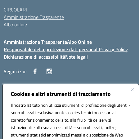
CIRCOLARI
Amministrazione Trasparente
Albo online
Amministrazione Trasparente
Albo Online
Responsabile della protezione dati personali
Privacy Policy
Dichiarazione di accessibilità
Note legali
Seguici su:
Indirizzo:
Cookies e altri strumenti di tracciamento
Corso Vittorio Emanuele, 27 90133 - Palermo
Centralino:
+39091585089
Email:
pais03600r@istruzione.it
Il nostro Istituto non utilizza strumenti di profilazione degli utenti -
Posta elettronica certificata (PEC):
pais03600r@pec.istruzione.it
sono utilizzati esclusivamente cookies tecnici necessari al
Codice fiscale: 97308550827
corretto funzionamento del sito, alla fruibilità dei servizi
Codice meccanografico:
PAIS03600R
istituzionali e alla sua accessibilità – sono utilizzati, inoltre,
strumenti statistici anonimizzati messi a disposizione da Web