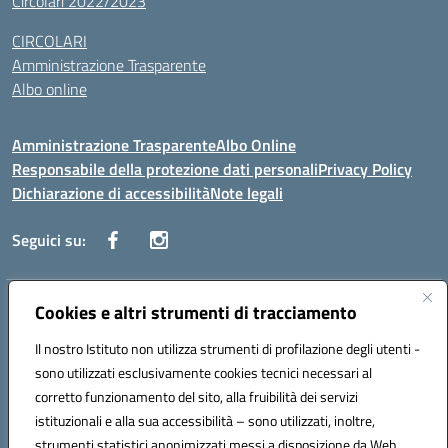
Circolari 2022/2023
CIRCOLARI
Amministrazione Trasparente
Albo online
Amministrazione Trasparente
Albo Online
Responsabile della protezione dati personali
Privacy Policy
Dichiarazione di accessibilità
Note legali
Seguici su:
Indirizzo:
Cookies e altri strumenti di tracciamento
Corso Vittorio Emanuele, 27 90133 - Palermo
Centralino:
+39091585089
Email:
pais03600r@istruzione.it
Il nostro Istituto non utilizza strumenti di profilazione degli utenti -
Posta elettronica certificata (PEC):
pais03600r@pec.istruzione.it
sono utilizzati esclusivamente cookies tecnici necessari al
Codice fiscale: 97308550827
corretto funzionamento del sito, alla fruibilità dei servizi
Codice meccanografico:
PAIS03600R
istituzionali e alla sua accessibilità – sono utilizzati, inoltre,
strumenti statistici anonimizzati messi a disposizione da Web