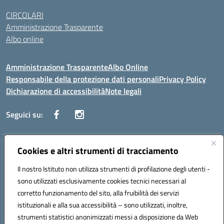
CIRCOLARI
Amministrazione Trasparente
Albo online
Amministrazione Trasparente
Albo Online
Responsabile della protezione dati personali
Privacy Policy
Dichiarazione di accessibilità
Note legali
Seguici su:
Indirizzo:
Cookies e altri strumenti di tracciamento
Corso Vittorio Emanuele, 27 90133 - Palermo
Centralino:
+39091585089
Email:
pais03600r@istruzione.it
Il nostro Istituto non utilizza strumenti di profilazione degli utenti -
Posta elettronica certificata (PEC):
pais03600r@pec.istruzione.it
sono utilizzati esclusivamente cookies tecnici necessari al
Codice fiscale: 97308550827
corretto funzionamento del sito, alla fruibilità dei servizi
Codice meccanografico:
PAIS03600R
istituzionali e alla sua accessibilità – sono utilizzati, inoltre,
strumenti statistici anonimizzati messi a disposizione da Web