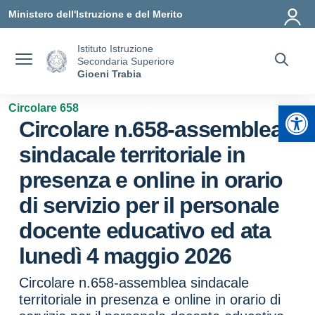
Vai ai contenuti
Vai al menu di navigazione
Vai al footer
Ministero dell'Istruzione e del Merito
Istituto Istruzione
Secondaria Superiore
Gioeni Trabia
Apr
Circolare 658
Circolare n.658-assemblea
sindacale territoriale in
presenza e online in orario
di servizio per il personale
docente educativo ed ata
lunedì 4 maggio 2026
Circolare n.658-assemblea sindacale
territoriale in presenza e online in orario di