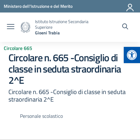
Vai ai contenuti
Vai al menu di navigazione
Vai al footer
Ministero dell'Istruzione e del Merito
Istituto Istruzione Secondaria
Superiore
Gioeni Trabia
Apr
Circolare 665
Circolare n. 665 -Consiglio di
classe in seduta straordinaria
2^E
Circolare n. 665 -Consiglio di classe in seduta
straordinaria 2^E
Personale scolastico