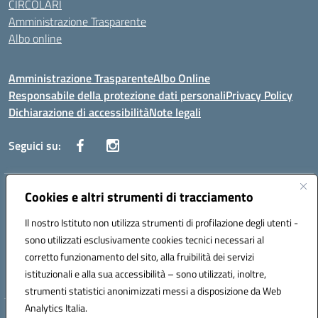
CIRCOLARI
Amministrazione Trasparente
Albo online
Amministrazione Trasparente
Albo Online
Responsabile della protezione dati personali
Privacy Policy
Dichiarazione di accessibilità
Note legali
Seguici su:
Indirizzo:
Cookies e altri strumenti di tracciamento
Corso Vittorio Emanuele, 27 90133 - Palermo
Centralino:
+39091585089
Email:
pais03600r@istruzione.it
Il nostro Istituto non utilizza strumenti di profilazione degli utenti -
Posta elettronica certificata (PEC):
pais03600r@pec.istruzione.it
sono utilizzati esclusivamente cookies tecnici necessari al
Codice fiscale: 97308550827
corretto funzionamento del sito, alla fruibilità dei servizi
Codice meccanografico:
PAIS03600R
istituzionali e alla sua accessibilità – sono utilizzati, inoltre,
strumenti statistici anonimizzati messi a disposizione da Web
Analytics Italia.