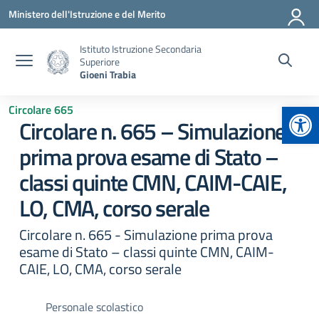
Vai ai contenuti
Vai al menu di navigazione
Vai al footer
Ministero dell'Istruzione e del Merito
Istituto Istruzione Secondaria
Superiore
Gioeni Trabia
Apr
Circolare 665
Circolare n. 665 – Simulazione
prima prova esame di Stato –
classi quinte CMN, CAIM-CAIE,
LO, CMA, corso serale
Circolare n. 665 - Simulazione prima prova
esame di Stato – classi quinte CMN, CAIM-
CAIE, LO, CMA, corso serale
Personale scolastico