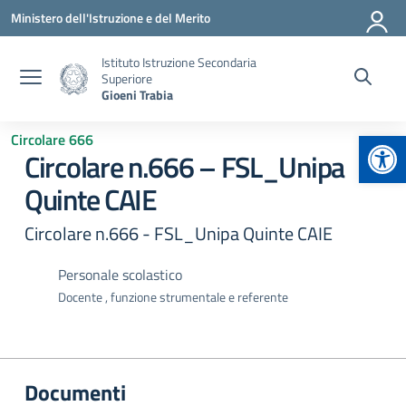
Vai ai contenuti
Vai al menu di navigazione
Vai al footer
Ministero dell'Istruzione e del Merito
Istituto Istruzione Secondaria
Superiore
Gioeni Trabia
Apr
Circolare 666
Circolare n.666 – FSL_Unipa
Quinte CAIE
Circolare n.666 - FSL_Unipa Quinte CAIE
Personale scolastico
Docente , funzione strumentale e referente
Documenti