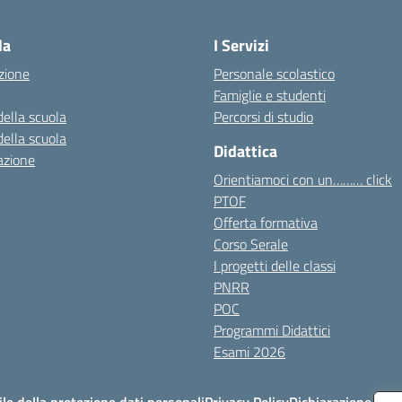
Visita la pagina iniziale della scuola
la
I Servizi
zione
Personale scolastico
Famiglie e studenti
della scuola
Percorsi di studio
della scuola
Didattica
azione
Orientiamoci con un……… click
PTOF
Offerta formativa
Corso Serale
I progetti delle classi
PNRR
POC
Programmi Didattici
Esami 2026