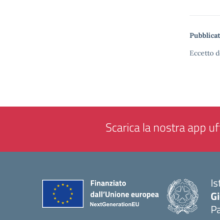
Pubblicat
Eccetto d
Scarica la nostra app uff
Is
Gi
P