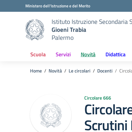
Vai ai contenuti
Vai al menu di navigazione
Vai al footer
Ministero dell'Istruzione e del Merito
Istituto Istruzione Secondaria 
Gioeni Trabia
Palermo
Scuola
Servizi
Novità
Didattica
Home
Novità
Le circolari
Docenti
Circol
Circolare 666
Circolar
Scrutini