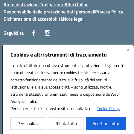
Amministrazione Trasparente
Albo Online
Responsabile della protezione dati personali
Privacy Policy
Dichiarazione di accessibilità
Note legali
Seguici su:
Indirizzo:
Cookies e altri strumenti di tracciamento
Corso Vittorio Emanuele, 27 90133 - Palermo
Centralino:
+39091585089
Email:
pais03600r@istruzione.it
Il nostro Istituto non utilizza strumenti di profilazione degli utenti -
Posta elettronica certificata (PEC):
pais03600r@pec.istruzione.it
sono utilizzati esclusivamente cookies tecnici necessari al
Codice fiscale: 97308550827
corretto funzionamento del sito, alla fruibilità dei servizi
Codice meccanografico:
PAIS03600R
istituzionali e alla sua accessibilità – sono utilizzati, inoltre,
strumenti statistici anonimizzati messi a disposizione da Web
Analytics Italia.
Hosting & Powered by 3D Solution S.r.l.
Per saperne di più sul nostro sito, consulta la ns.
Cookie Policy.
Concept & Design by Designers Italia
Personalizza
Rifiuta tutto
Accettare tutto