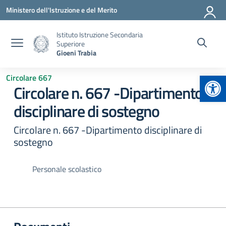
Vai ai contenuti
Vai al menu di navigazione
Vai al footer
Ministero dell'Istruzione e del Merito
Istituto Istruzione Secondaria
Superiore
Gioeni Trabia
Apr
Circolare 667
Circolare n. 667 -Dipartimento
disciplinare di sostegno
Circolare n. 667 -Dipartimento disciplinare di
sostegno
Personale scolastico