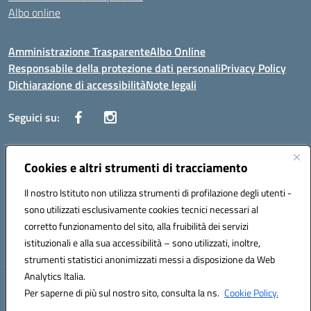
Albo online
Amministrazione Trasparente
Albo Online
Responsabile della protezione dati personali
Privacy Policy
Dichiarazione di accessibilità
Note legali
Seguici su:
Indirizzo:
Cookies e altri strumenti di tracciamento
Corso Vittorio Emanuele, 27 90133 - Palermo
Centralino:
+39091585089
Email:
pais03600r@istruzione.it
Il nostro Istituto non utilizza strumenti di profilazione degli utenti -
Posta elettronica certificata (PEC):
pais03600r@pec.istruzione.it
sono utilizzati esclusivamente cookies tecnici necessari al
Codice fiscale: 97308550827
corretto funzionamento del sito, alla fruibilità dei servizi
Codice meccanografico:
PAIS03600R
istituzionali e alla sua accessibilità – sono utilizzati, inoltre,
strumenti statistici anonimizzati messi a disposizione da Web
Analytics Italia.
Hosting & Powered by 3D Solution S.r.l.
Per saperne di più sul nostro sito, consulta la ns.
Cookie Policy.
Concept & Design by Designers Italia