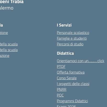
oeni Trabia
alermo
Visita la pagina iniziale della scuola
la
I Servizi
zione
Personale scolastico
Famiglie e studenti
della scuola
Percorsi di studio
della scuola
Didattica
azione
Orientiamoci con un……… click
PTOF
Offerta formativa
Corso Serale
I progetti delle classi
PNRR
POC
Programmi Didattici
Esami 2026