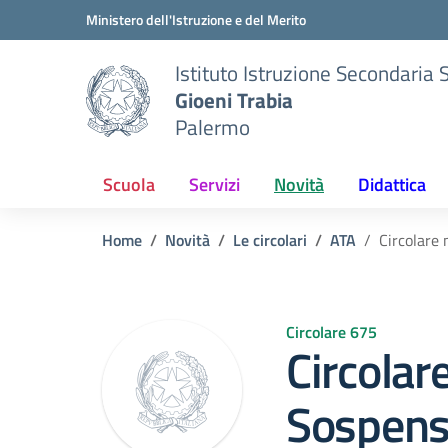
Vai ai contenuti
Vai al menu di navigazione
Vai al footer
Ministero dell'Istruzione e del Merito
Istituto Istruzione Secondaria 
Gioeni Trabia
Palermo
Scuola
Servizi
Novità
Didattica
Home
Novità
Le circolari
ATA
Circolare
Circolare 675
Circolar
Sospensi