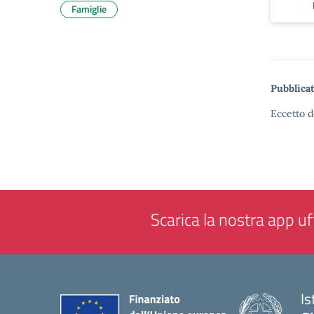
Famiglie
Pubblicat
Eccetto d
Scarica la nostra app uff
Is