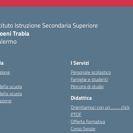
tituto Istruzione Secondaria Superiore
oeni Trabia
alermo
Visita la pagina iniziale della scuola
la
I Servizi
zione
Personale scolastico
Famiglie e studenti
della scuola
Percorsi di studio
della scuola
Didattica
azione
Orientiamoci con un……… click
PTOF
Offerta formativa
Corso Serale