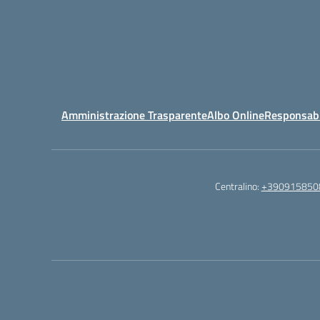
Amministrazione Trasparente
Albo Online
Responsabil
Centralino:
+390915850