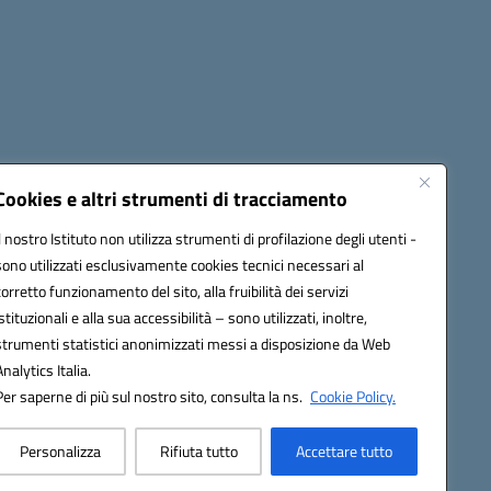
cessibilità
Note legali
Seguici su:
Cookies e altri strumenti di tracciamento
Il nostro Istituto non utilizza strumenti di profilazione degli utenti -
sono utilizzati esclusivamente cookies tecnici necessari al
03600r@pec.istruzione.it
corretto funzionamento del sito, alla fruibilità dei servizi
istituzionali e alla sua accessibilità – sono utilizzati, inoltre,
strumenti statistici anonimizzati messi a disposizione da Web
Analytics Italia.
Per saperne di più sul nostro sito, consulta la ns.
Cookie Policy.
Personalizza
Rifiuta tutto
Accettare tutto