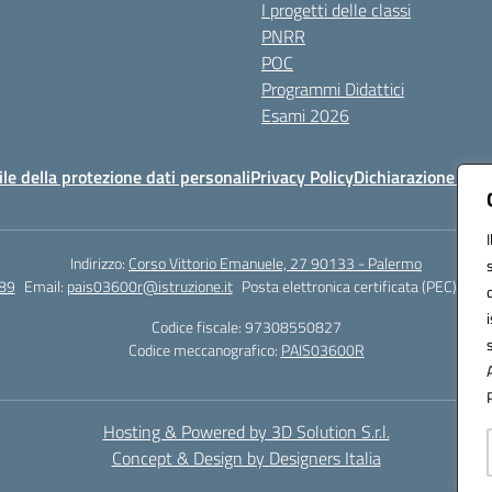
I progetti delle classi
PNRR
POC
Programmi Didattici
Esami 2026
e della protezione dati personali
Privacy Policy
Dichiarazione di ac
Indirizzo:
Corso Vittorio Emanuele, 27 90133 - Palermo
89
Email:
pais03600r@istruzione.it
Posta elettronica certificata (PEC):
pais
Codice fiscale: 97308550827
Codice meccanografico:
PAIS03600R
Hosting & Powered by 3D Solution S.r.l.
Concept & Design by Designers Italia