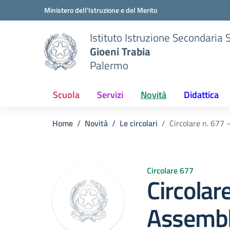
Vai ai contenuti
Vai al menu di navigazione
Vai al footer
Ministero dell'Istruzione e del Merito
Istituto Istruzione Secondaria 
Gioeni Trabia
Palermo
Scuola
Servizi
Novità
Didattica
Home
Novità
Le circolari
Circolare n. 677 
Circolare 677
Circolar
Assembl