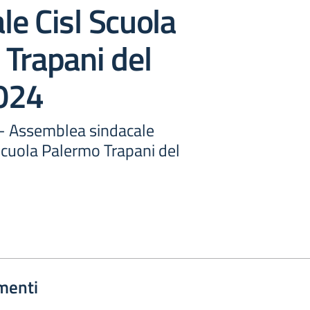
ale Cisl Scuola
Trapani del
024
7 - Assemblea sindacale
l Scuola Palermo Trapani del
menti