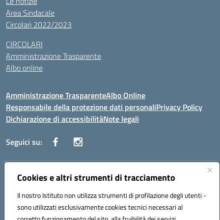
Le notizie
Area Sindacale
Circolari 2022/2023
CIRCOLARI
Amministrazione Trasparente
Albo online
Amministrazione Trasparente
Albo Online
Responsabile della protezione dati personali
Privacy Policy
Dichiarazione di accessibilità
Note legali
Seguici su:
Indirizzo:
Cookies e altri strumenti di tracciamento
Corso Vittorio Emanuele, 27 90133 - Palermo
Centralino:
+39091585089
Email:
pais03600r@istruzione.it
Il nostro Istituto non utilizza strumenti di profilazione degli utenti -
Posta elettronica certificata (PEC):
pais03600r@pec.istruzione.it
sono utilizzati esclusivamente cookies tecnici necessari al
Codice fiscale: 97308550827
corretto funzionamento del sito, alla fruibilità dei servizi