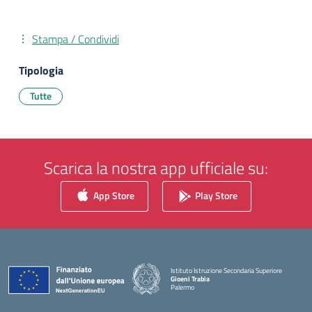
Stampa / Condividi
Tipologia
Tutte
Scarica la nostra app ufficiale su:
App Store
Play Store
Istituto Istruzione Secondaria Superiore
Gioeni Trabia
Palermo
— Visita la pagina iniziale della scuola