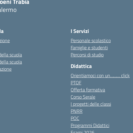
oeni Trabia
alermo
Visita la pagina iniziale della scuola
la
I Servizi
zione
Personale scolastico
Famiglie e studenti
della scuola
Percorsi di studio
della scuola
Didattica
azione
Orientiamoci con un……… click
PTOF
Offerta formativa
Corso Serale
I progetti delle classi
PNRR
POC
Programmi Didattici
Esami 2026