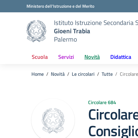
Vai ai contenuti
Vai al menu di navigazione
Vai al footer
Ministero dell'Istruzione e del Merito
Istituto Istruzione Secondaria 
Gioeni Trabia
Palermo
Scuola
Servizi
Novità
Didattica
Home
Novità
Le circolari
Tutte
Circolar
Circolare 684
Circolar
Consiglio