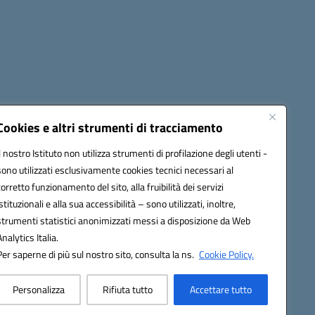
cessibilità
Note legali
Seguici su:
Cookies e altri strumenti di tracciamento
Il nostro Istituto non utilizza strumenti di profilazione degli utenti -
sono utilizzati esclusivamente cookies tecnici necessari al
03600r@pec.istruzione.it
corretto funzionamento del sito, alla fruibilità dei servizi
istituzionali e alla sua accessibilità – sono utilizzati, inoltre,
strumenti statistici anonimizzati messi a disposizione da Web
Analytics Italia.
Per saperne di più sul nostro sito, consulta la ns.
Cookie Policy.
Personalizza
Rifiuta tutto
Accettare tutto