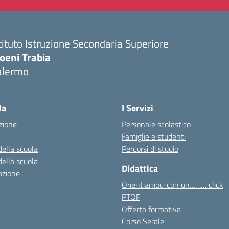
tituto Istruzione Secondaria Superiore
oeni Trabia
alermo
Visita la pagina iniziale della scuola
la
I Servizi
zione
Personale scolastico
Famiglie e studenti
della scuola
Percorsi di studio
della scuola
Didattica
azione
Orientiamoci con un……… click
PTOF
Offerta formativa
Corso Serale