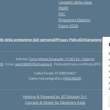
I progetti delle classi
PNRR
POC
Programmi Didattici
Esami 2026
e della protezione dati personali
Privacy Policy
Dichiarazione di ac
Indirizzo:
Corso Vittorio Emanuele, 27 90133 - Palermo
89
Email:
pais03600r@istruzione.it
Posta elettronica certificata (PEC):
pais
Codice fiscale: 97308550827
Codice meccanografico:
PAIS03600R
Hosting & Powered by 3D Solution S.r.l.
Concept & Design by Designers Italia