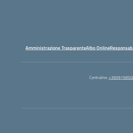
Amministrazione Trasparente
Albo Online
Responsabil
Centralino:
+390915850