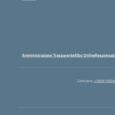
Amministrazione Trasparente
Albo Online
Responsabil
Centralino:
+390915850