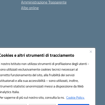
Amministrazione Trasparente
Albo online
cessibilità
Note legali
Seguici su:
Cookies e altri strumenti di tracciamento
Il nostro Istituto non utilizza strumenti di profilazione degli utenti -
sono utilizzati esclusivamente cookies tecnici necessari al
03600r@pec.istruzione.it
corretto funzionamento del sito, alla fruibilità dei servizi
istituzionali e alla sua accessibilità – sono utilizzati, inoltre,
strumenti statistici anonimizzati messi a disposizione da Web
Analytics Italia.
Per saperne di più sul nostro sito, consulta la ns.
Cookie Policy.