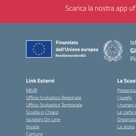
Scarica la nostra app uff
Is
Gi
P
— 
Link Esterni
La Scuo
MIUR
Presenta
Ufficio Scolastico Regionale
I luoghi
Ufficio Scolastico Territoriale
I numeri 
Scuola in Chiaro
Le carte 
Iscrizioni On Line
Organizz
Invalsi
La storia
Comune