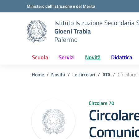
Vai ai contenuti
Vai al menu di navigazione
Vai al footer
Ministero dell'Istruzione e del Merito
Istituto Istruzione Secondaria 
Gioeni Trabia
Palermo
Scuola
Servizi
Novità
Didattica
Home
Novità
Le circolari
ATA
Circolare 
Circolare 70
Circolar
Comunic