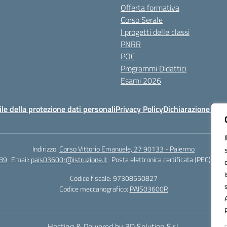
Offerta formativa
Corso Serale
I progetti delle classi
PNRR
POC
Programmi Didattici
Esami 2026
e della protezione dati personali
Privacy Policy
Dichiarazione di ac
Indirizzo:
Corso Vittorio Emanuele, 27 90133 - Palermo
89
Email:
pais03600r@istruzione.it
Posta elettronica certificata (PEC):
pais
Codice fiscale: 97308550827
Codice meccanografico:
PAIS03600R
Hosting & Powered by 3D Solution S.r.l.