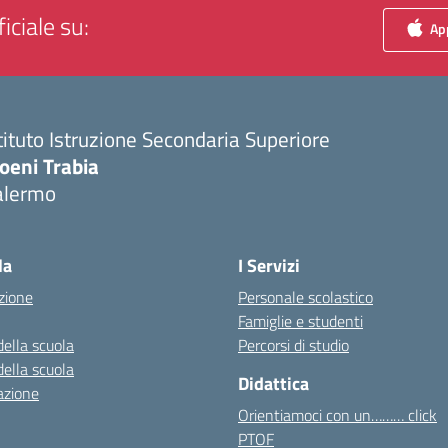
iciale su:
App
tituto Istruzione Secondaria Superiore
oeni Trabia
alermo
Visita la pagina iniziale della scuola
la
I Servizi
zione
Personale scolastico
Famiglie e studenti
della scuola
Percorsi di studio
della scuola
Didattica
azione
Orientiamoci con un……… click
PTOF