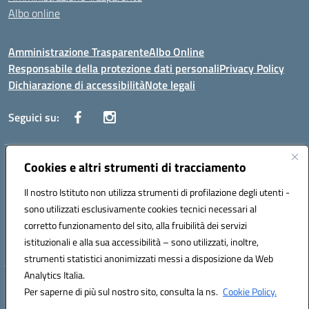
Albo online
Amministrazione Trasparente
Albo Online
Responsabile della protezione dati personali
Privacy Policy
Dichiarazione di accessibilità
Note legali
Seguici su:
Indirizzo:
Cookies e altri strumenti di tracciamento
Corso Vittorio Emanuele, 27 90133 - Palermo
Centralino:
+39091585089
Email:
pais03600r@istruzione.it
Il nostro Istituto non utilizza strumenti di profilazione degli utenti -
Posta elettronica certificata (PEC):
pais03600r@pec.istruzione.it
sono utilizzati esclusivamente cookies tecnici necessari al
Codice fiscale: 97308550827
corretto funzionamento del sito, alla fruibilità dei servizi
Codice meccanografico:
PAIS03600R
istituzionali e alla sua accessibilità – sono utilizzati, inoltre,
strumenti statistici anonimizzati messi a disposizione da Web
Analytics Italia.
Hosting & Powered by 3D Solution S.r.l.
Per saperne di più sul nostro sito, consulta la ns.
Cookie Policy.
Concept & Design by Designers Italia