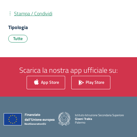
Stampa / Condividi
Tipologia
Tutte
Scarica la nostra app ufficiale su:
App Store
Play Store
Istituto Istruzione Secondaria Superiore
Gioeni Trabia
Palermo
— Visita la pagina iniziale della scuola