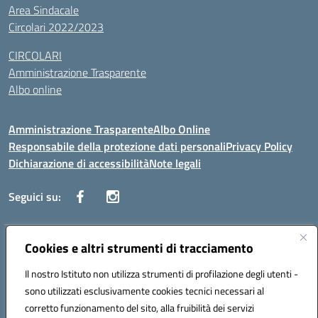
Area Sindacale
Circolari 2022/2023
CIRCOLARI
Amministrazione Trasparente
Albo online
Amministrazione Trasparente
Albo Online
Responsabile della protezione dati personali
Privacy Policy
Dichiarazione di accessibilità
Note legali
Seguici su:
Indirizzo:
Cookies e altri strumenti di tracciamento
Corso Vittorio Emanuele, 27 90133 - Palermo
Centralino:
+39091585089
Email:
pais03600r@istruzione.it
Il nostro Istituto non utilizza strumenti di profilazione degli utenti -
Posta elettronica certificata (PEC):
pais03600r@pec.istruzione.it
sono utilizzati esclusivamente cookies tecnici necessari al
Codice fiscale: 97308550827
corretto funzionamento del sito, alla fruibilità dei servizi
Codice meccanografico:
PAIS03600R