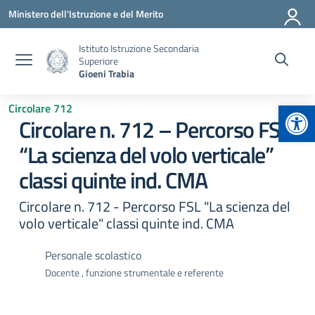
Vai ai contenuti
Vai al menu di navigazione
Vai al footer
Ministero dell'Istruzione e del Merito
Istituto Istruzione Secondaria
Superiore
Gioeni Trabia
Apr
Circolare 712
Circolare n. 712 – Percorso FSL
“La scienza del volo verticale”
classi quinte ind. CMA
Circolare n. 712 - Percorso FSL "La scienza del
volo verticale" classi quinte ind. CMA
Personale scolastico
Docente , funzione strumentale e referente