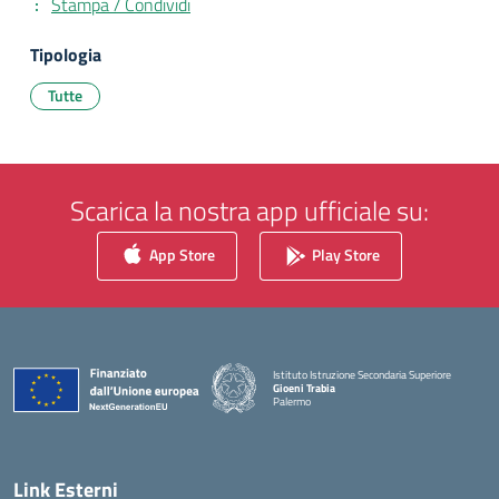
Stampa / Condividi
Tipologia
Tutte
Scarica la nostra app ufficiale su:
App Store
Play Store
Istituto Istruzione Secondaria Superiore
Gioeni Trabia
Palermo
— Visita la pagina iniziale della scuola
Link Esterni