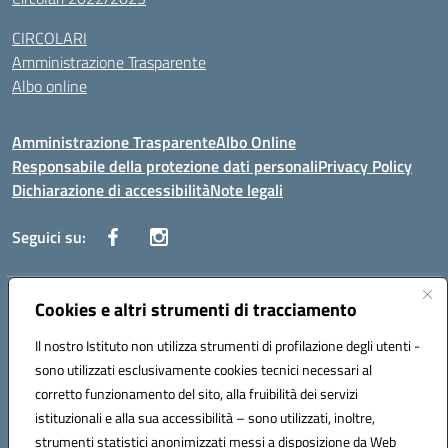
CIRCOLARI
Amministrazione Trasparente
Albo online
Amministrazione Trasparente
Albo Online
Responsabile della protezione dati personali
Privacy Policy
Dichiarazione di accessibilità
Note legali
Seguici su:
Indirizzo:
Cookies e altri strumenti di tracciamento
Corso Vittorio Emanuele, 27 90133 - Palermo
Centralino:
+39091585089
Email:
pais03600r@istruzione.it
Il nostro Istituto non utilizza strumenti di profilazione degli utenti -
Posta elettronica certificata (PEC):
pais03600r@pec.istruzione.it
sono utilizzati esclusivamente cookies tecnici necessari al
Codice fiscale: 97308550827
corretto funzionamento del sito, alla fruibilità dei servizi
Codice meccanografico:
PAIS03600R
istituzionali e alla sua accessibilità – sono utilizzati, inoltre,
strumenti statistici anonimizzati messi a disposizione da Web