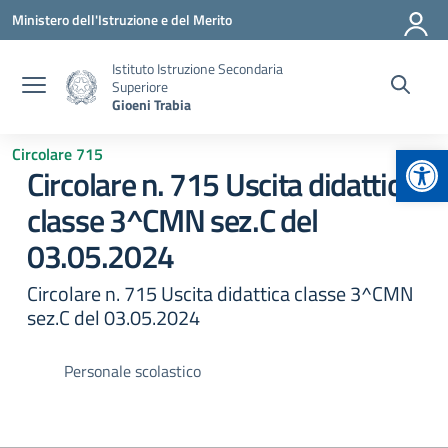
Vai ai contenuti
Vai al menu di navigazione
Vai al footer
Ministero dell'Istruzione e del Merito
Istituto Istruzione Secondaria
Superiore
Gioeni Trabia
Apr
Circolare 715
Circolare n. 715 Uscita didattica
classe 3^CMN sez.C del
03.05.2024
Circolare n. 715 Uscita didattica classe 3^CMN
sez.C del 03.05.2024
Personale scolastico