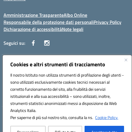
Amministrazione Trasparente
Albo Online
Responsabile della protezione dati personali
Privacy Policy
Dichiarazione di accessibilità
Note legali
Seguici su:
Indirizzo:
Cookies e altri strumenti di tracciamento
Corso Vittorio Emanuele, 27 90133 - Palermo
Centralino:
+39091585089
Email:
pais03600r@istruzione.it
Il nostro Istituto non utilizza strumenti di profilazione degli utenti -
Posta elettronica certificata (PEC):
pais03600r@pec.istruzione.it
sono utilizzati esclusivamente cookies tecnici necessari al
Codice fiscale: 97308550827
corretto funzionamento del sito, alla fruibilità dei servizi
Codice meccanografico:
PAIS03600R
istituzionali e alla sua accessibilità – sono utilizzati, inoltre,
strumenti statistici anonimizzati messi a disposizione da Web
Analytics Italia.
Hosting & Powered by 3D Solution S.r.l.
Per saperne di più sul nostro sito, consulta la ns.
Cookie Policy.
Concept & Design by Designers Italia