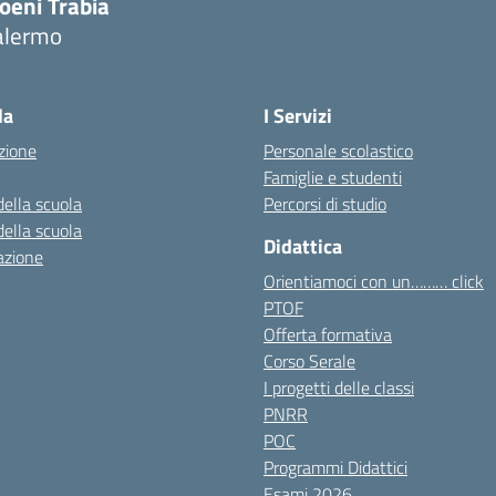
oeni Trabia
alermo
Visita la pagina iniziale della scuola
la
I Servizi
zione
Personale scolastico
Famiglie e studenti
della scuola
Percorsi di studio
della scuola
Didattica
azione
Orientiamoci con un……… click
PTOF
Offerta formativa
Corso Serale
I progetti delle classi
PNRR
POC
Programmi Didattici
Esami 2026