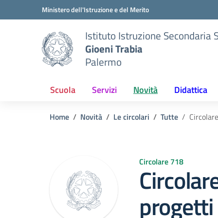
Vai ai contenuti
Vai al menu di navigazione
Vai al footer
Ministero dell'Istruzione e del Merito
Istituto Istruzione Secondaria 
Gioeni Trabia
Palermo
Scuola
Servizi
Novità
Didattica
Home
Novità
Le circolari
Tutte
Circolare
Circolare 718
Circolar
progetti 