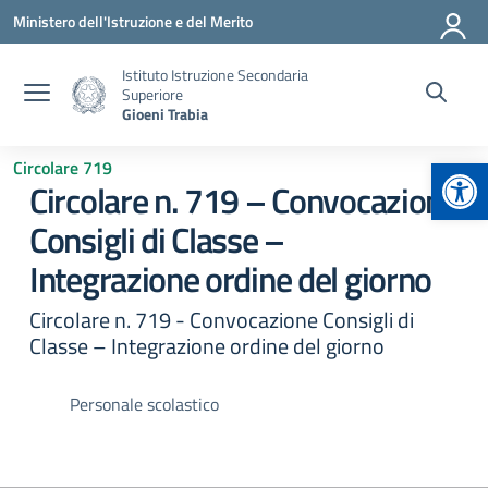
Vai ai contenuti
Vai al menu di navigazione
Vai al footer
Ministero dell'Istruzione e del Merito
Istituto Istruzione Secondaria
Superiore
Gioeni Trabia
Apr
Circolare 719
Circolare n. 719 – Convocazione
Consigli di Classe –
Integrazione ordine del giorno
Circolare n. 719 - Convocazione Consigli di
Classe – Integrazione ordine del giorno
Personale scolastico