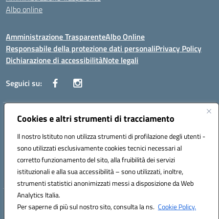
Albo online
Amministrazione Trasparente
Albo Online
Responsabile della protezione dati personali
Privacy Policy
Dichiarazione di accessibilità
Note legali
Seguici su:
Indirizzo:
Cookies e altri strumenti di tracciamento
Corso Vittorio Emanuele, 27 90133 - Palermo
Centralino:
+39091585089
Email:
pais03600r@istruzione.it
Il nostro Istituto non utilizza strumenti di profilazione degli utenti -
Posta elettronica certificata (PEC):
pais03600r@pec.istruzione.it
sono utilizzati esclusivamente cookies tecnici necessari al
Codice fiscale: 97308550827
corretto funzionamento del sito, alla fruibilità dei servizi
Codice meccanografico:
PAIS03600R
istituzionali e alla sua accessibilità – sono utilizzati, inoltre,
strumenti statistici anonimizzati messi a disposizione da Web
Analytics Italia.
Hosting & Powered by 3D Solution S.r.l.
Per saperne di più sul nostro sito, consulta la ns.
Cookie Policy.
Concept & Design by Designers Italia