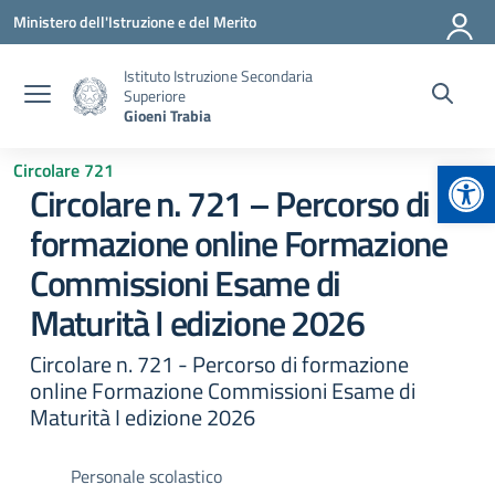
Vai ai contenuti
Vai al menu di navigazione
Vai al footer
Ministero dell'Istruzione e del Merito
Istituto Istruzione Secondaria
Superiore
Gioeni Trabia
Apr
Circolare 721
Circolare n. 721 – Percorso di
formazione online Formazione
Commissioni Esame di
Maturità I edizione 2026
Circolare n. 721 - Percorso di formazione
online Formazione Commissioni Esame di
Maturità I edizione 2026
Personale scolastico