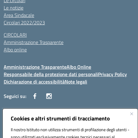
Le circolari
Le notizie
Area Sindacale
Circolari 2022/2023
CIRCOLARI
Amministrazione Trasparente
Albo online
Amministrazione Trasparente
Albo Online
Responsabile della protezione dati personali
Privacy Policy
Dichiarazione di accessibilità
Note legali
Seguici su:
Indirizzo:
Cookies e altri strumenti di tracciamento
Corso Vittorio Emanuele, 27 90133 - Palermo
Centralino:
+39091585089
Email:
pais03600r@istruzione.it
Il nostro Istituto non utilizza strumenti di profilazione degli utenti -
Posta elettronica certificata (PEC):
pais03600r@pec.istruzione.it
sono utilizzati esclusivamente cookies tecnici necessari al