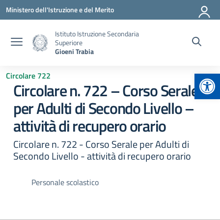
Vai ai contenuti
Vai al menu di navigazione
Vai al footer
Ministero dell'Istruzione e del Merito
Istituto Istruzione Secondaria
Superiore
Gioeni Trabia
Apr
Circolare 722
Circolare n. 722 – Corso Serale
per Adulti di Secondo Livello –
attività di recupero orario
Circolare n. 722 - Corso Serale per Adulti di
Secondo Livello - attività di recupero orario
Personale scolastico