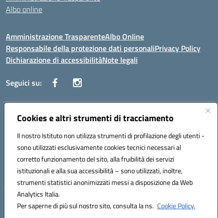
Albo online
Amministrazione Trasparente
Albo Online
Responsabile della protezione dati personali
Privacy Policy
Dichiarazione di accessibilità
Note legali
Seguici su:
Indirizzo:
Cookies e altri strumenti di tracciamento
Corso Vittorio Emanuele, 27 90133 - Palermo
Centralino:
+39091585089
Email:
pais03600r@istruzione.it
Il nostro Istituto non utilizza strumenti di profilazione degli utenti -
Posta elettronica certificata (PEC):
pais03600r@pec.istruzione.it
sono utilizzati esclusivamente cookies tecnici necessari al
Codice fiscale: 97308550827
corretto funzionamento del sito, alla fruibilità dei servizi
Codice meccanografico:
PAIS03600R
istituzionali e alla sua accessibilità – sono utilizzati, inoltre,
strumenti statistici anonimizzati messi a disposizione da Web
Analytics Italia.
Hosting & Powered by 3D Solution S.r.l.
Per saperne di più sul nostro sito, consulta la ns.
Cookie Policy.
Concept & Design by Designers Italia