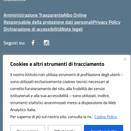
Amministrazione Trasparente
Albo Online
Responsabile della protezione dati personali
Privacy Policy
Dichiarazione di accessibilità
Note legali
Seguici su:
Indirizzo:
Cookies e altri strumenti di tracciamento
Corso Vittorio Emanuele, 27 90133 - Palermo
Centralino:
+39091585089
Email:
pais03600r@istruzione.it
Il nostro Istituto non utilizza strumenti di profilazione degli utenti -
Posta elettronica certificata (PEC):
pais03600r@pec.istruzione.it
sono utilizzati esclusivamente cookies tecnici necessari al
Codice fiscale: 97308550827
corretto funzionamento del sito, alla fruibilità dei servizi
Codice meccanografico:
PAIS03600R
istituzionali e alla sua accessibilità – sono utilizzati, inoltre,
strumenti statistici anonimizzati messi a disposizione da Web
Analytics Italia.
Hosting & Powered by 3D Solution S.r.l.
Per saperne di più sul nostro sito, consulta la ns.
Cookie Policy.
Concept & Design by Designers Italia