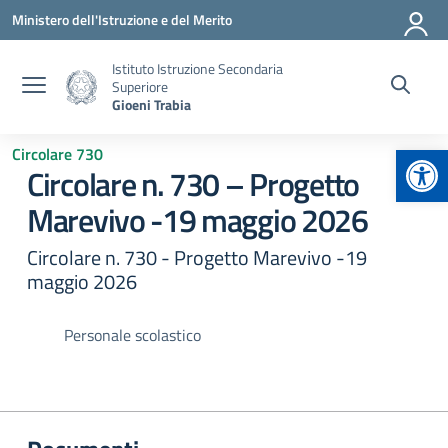
Vai ai contenuti
Vai al menu di navigazione
Vai al footer
Ministero dell'Istruzione e del Merito
Istituto Istruzione Secondaria
Superiore
Gioeni Trabia
Apr
Circolare 730
Circolare n. 730 – Progetto
Marevivo -19 maggio 2026
Circolare n. 730 - Progetto Marevivo -19
maggio 2026
Personale scolastico