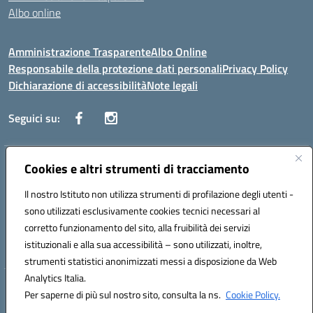
Albo online
Amministrazione Trasparente
Albo Online
Responsabile della protezione dati personali
Privacy Policy
Dichiarazione di accessibilità
Note legali
Seguici su:
Indirizzo:
Cookies e altri strumenti di tracciamento
Corso Vittorio Emanuele, 27 90133 - Palermo
Centralino:
+39091585089
Email:
pais03600r@istruzione.it
Il nostro Istituto non utilizza strumenti di profilazione degli utenti -
Posta elettronica certificata (PEC):
pais03600r@pec.istruzione.it
sono utilizzati esclusivamente cookies tecnici necessari al
Codice fiscale: 97308550827
corretto funzionamento del sito, alla fruibilità dei servizi
Codice meccanografico:
PAIS03600R
istituzionali e alla sua accessibilità – sono utilizzati, inoltre,
strumenti statistici anonimizzati messi a disposizione da Web
Analytics Italia.
Hosting & Powered by 3D Solution S.r.l.
Per saperne di più sul nostro sito, consulta la ns.
Cookie Policy.
Concept & Design by Designers Italia