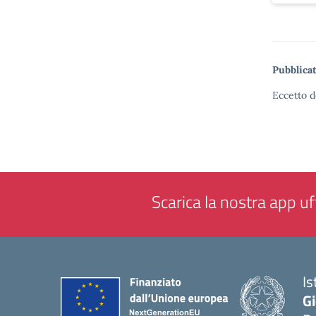
Pubblicat
Eccetto d
Scarica la nostra app uff
Is
Gi