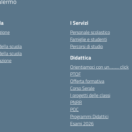
alermo
Visita la pagina iniziale della scuola
la
I Servizi
zione
Personale scolastico
Famiglie e studenti
della scuola
Percorsi di studio
della scuola
Didattica
azione
Orientiamoci con un……… click
PTOF
Offerta formativa
Corso Serale
I progetti delle classi
PNRR
POC
Programmi Didattici
Esami 2026