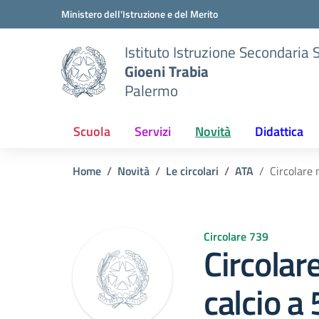
Vai ai contenuti
Vai al menu di navigazione
Vai al footer
Ministero dell'Istruzione e del Merito
Istituto Istruzione Secondaria 
Gioeni Trabia
Palermo
Scuola
Servizi
Novità
Didattica
Home
Novità
Le circolari
ATA
Circolare 
Circolare 739
Circolar
calcio a