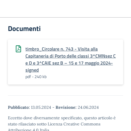
Documenti
timbro_Circolare n. 743 - Visita alla
Capitaneria di Porto delle classi 3^CMNsez C
e D e 3^CAIE sez B – 15 e 17 maggio 2024-
signed
pdf - 240 kb
Pubblicato:
13.05.2024
-
Revisione:
24.06.2024
Eccetto dove diversamente specificato, questo articolo è
stato rilasciato sotto Licenza Creative Commons
Attribuzione 4.0 Italia.