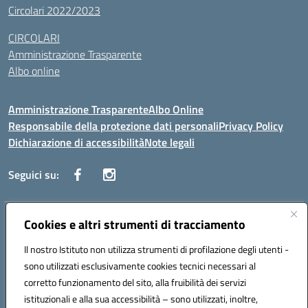
Circolari 2022/2023
CIRCOLARI
Amministrazione Trasparente
Albo online
Amministrazione Trasparente
Albo Online
Responsabile della protezione dati personali
Privacy Policy
Dichiarazione di accessibilità
Note legali
Seguici su:
Indirizzo:
Cookies e altri strumenti di tracciamento
Corso Vittorio Emanuele, 27 90133 - Palermo
Centralino:
+39091585089
Email:
pais03600r@istruzione.it
Il nostro Istituto non utilizza strumenti di profilazione degli utenti -
Posta elettronica certificata (PEC):
pais03600r@pec.istruzione.it
sono utilizzati esclusivamente cookies tecnici necessari al
Codice fiscale: 97308550827
corretto funzionamento del sito, alla fruibilità dei servizi
Codice meccanografico:
PAIS03600R
istituzionali e alla sua accessibilità – sono utilizzati, inoltre,