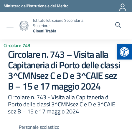
Vai ai contenuti
Vai al menu di navigazione
Vai al footer
Ministero dell'Istruzione e del Merito
Istituto Istruzione Secondaria
Superiore
Gioeni Trabia
Apr
Circolare 743
Circolare n. 743 – Visita alla
Capitaneria di Porto delle classi
3^CMNsez C e D e 3^CAIE sez
B – 15 e 17 maggio 2024
Circolare n. 743 - Visita alla Capitaneria di
Porto delle classi 3^CMNsez C e D e 3^CAIE
sez B – 15 e 17 maggio 2024
Personale scolastico