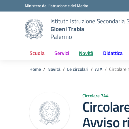
Vai ai contenuti
Vai al menu di navigazione
Vai al footer
Ministero dell'Istruzione e del Merito
Istituto Istruzione Secondaria 
Gioeni Trabia
Palermo
Scuola
Servizi
Novità
Didattica
Home
Novità
Le circolari
ATA
Circolare
Circolare 744
Circolar
Avviso r