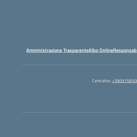
Amministrazione Trasparente
Albo Online
Responsabil
Centralino:
+390915850