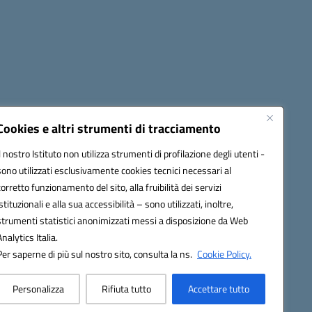
cessibilità
Note legali
Seguici su:
Cookies e altri strumenti di tracciamento
Il nostro Istituto non utilizza strumenti di profilazione degli utenti -
sono utilizzati esclusivamente cookies tecnici necessari al
03600r@pec.istruzione.it
corretto funzionamento del sito, alla fruibilità dei servizi
istituzionali e alla sua accessibilità – sono utilizzati, inoltre,
strumenti statistici anonimizzati messi a disposizione da Web
Analytics Italia.
Per saperne di più sul nostro sito, consulta la ns.
Cookie Policy.
Personalizza
Rifiuta tutto
Accettare tutto