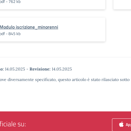
pdf - 762 kb
Modulo iscrizione_minorenni
pdf - 845 kb
o:
14.05.2025
-
Revisione:
14.05.2025
ove diversamente specificato, questo articolo è stato rilasciato sott
iciale su:
App