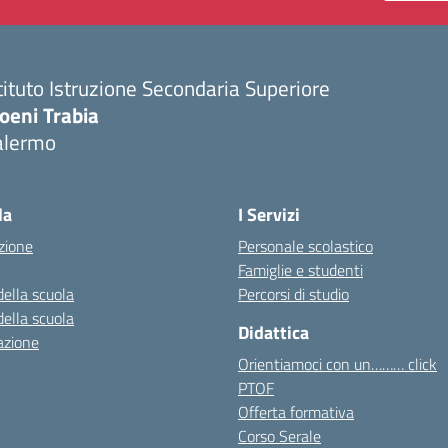
tituto Istruzione Secondaria Superiore
oeni Trabia
alermo
Visita la pagina iniziale della scuola
la
I Servizi
zione
Personale scolastico
Famiglie e studenti
della scuola
Percorsi di studio
della scuola
Didattica
azione
Orientiamoci con un……… click
PTOF
Offerta formativa
Corso Serale