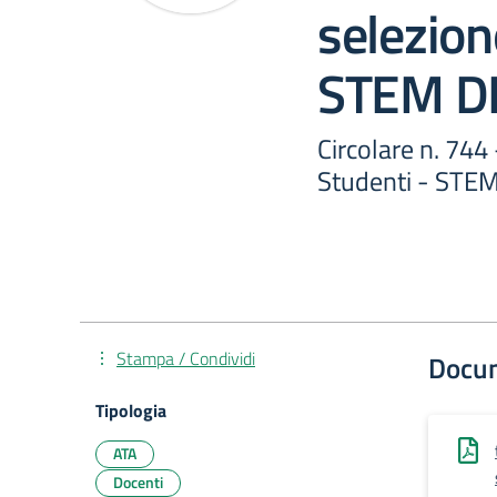
selezion
STEM D
Circolare n. 744
Studenti - STE
Stampa / Condividi
Docu
Tipologia
ATA
Docenti