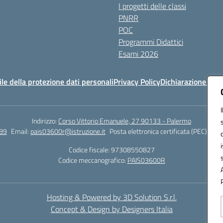
I progetti delle classi
PNRR
POC
Programmi Didattici
Esami 2026
e della protezione dati personali
Privacy Policy
Dichiarazione di ac
Indirizzo:
Corso Vittorio Emanuele, 27 90133 - Palermo
89
Email:
pais03600r@istruzione.it
Posta elettronica certificata (PEC):
pais
Codice fiscale: 97308550827
Codice meccanografico:
PAIS03600R
Hosting & Powered by 3D Solution S.r.l.
Concept & Design by Designers Italia