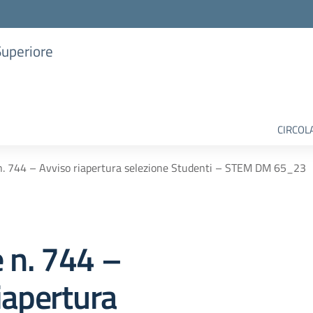
Superiore
CIRCOL
 n. 744 – Avviso riapertura selezione Studenti – STEM DM 65_23
e n. 744 –
iapertura