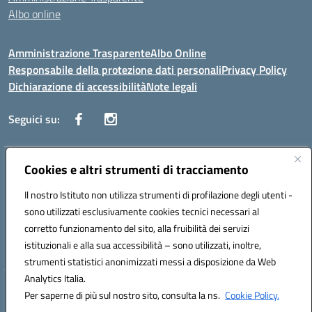
Albo online
Amministrazione Trasparente
Albo Online
Responsabile della protezione dati personali
Privacy Policy
Dichiarazione di accessibilità
Note legali
Seguici su:
Indirizzo:
Cookies e altri strumenti di tracciamento
Corso Vittorio Emanuele, 27 90133 - Palermo
Centralino:
+39091585089
Email:
pais03600r@istruzione.it
Il nostro Istituto non utilizza strumenti di profilazione degli utenti -
Posta elettronica certificata (PEC):
pais03600r@pec.istruzione.it
sono utilizzati esclusivamente cookies tecnici necessari al
Codice fiscale: 97308550827
corretto funzionamento del sito, alla fruibilità dei servizi
Codice meccanografico:
PAIS03600R
istituzionali e alla sua accessibilità – sono utilizzati, inoltre,
strumenti statistici anonimizzati messi a disposizione da Web
Analytics Italia.
Hosting & Powered by 3D Solution S.r.l.
Per saperne di più sul nostro sito, consulta la ns.
Cookie Policy.
Concept & Design by Designers Italia