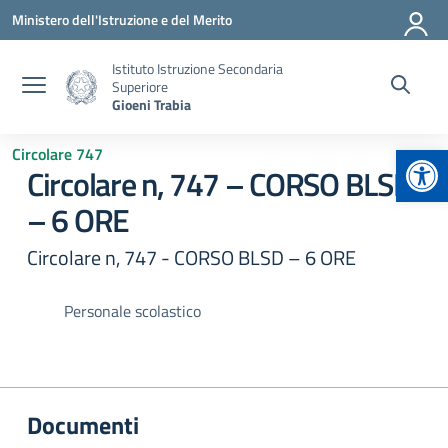
Vai ai contenuti
Vai al menu di navigazione
Vai al footer
Ministero dell'Istruzione e del Merito
Istituto Istruzione Secondaria
Superiore
Gioeni Trabia
Apr
Circolare 747
Circolare n, 747 – CORSO BLSD
– 6 ORE
Circolare n, 747 - CORSO BLSD – 6 ORE
Personale scolastico
Documenti