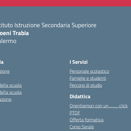
tituto Istruzione Secondaria Superiore
oeni Trabia
alermo
Visita la pagina iniziale della scuola
la
I Servizi
zione
Personale scolastico
Famiglie e studenti
della scuola
Percorsi di studio
della scuola
Didattica
azione
Orientiamoci con un……… click
PTOF
Offerta formativa
Corso Serale