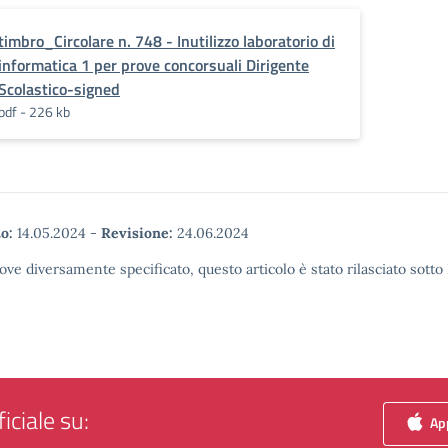
timbro_Circolare n. 748 - Inutilizzo laboratorio di
informatica 1 per prove concorsuali Dirigente
Scolastico-signed
pdf - 226 kb
o:
14.05.2024
-
Revisione:
24.06.2024
ove diversamente specificato, questo articolo è stato rilasciato sott
iciale su:
App