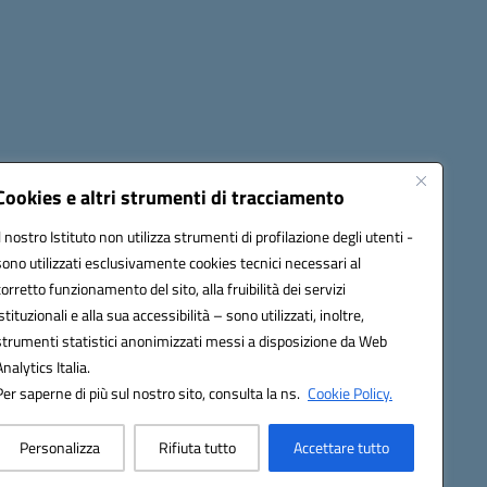
cessibilità
Note legali
Seguici su:
Cookies e altri strumenti di tracciamento
Il nostro Istituto non utilizza strumenti di profilazione degli utenti -
sono utilizzati esclusivamente cookies tecnici necessari al
03600r@pec.istruzione.it
corretto funzionamento del sito, alla fruibilità dei servizi
istituzionali e alla sua accessibilità – sono utilizzati, inoltre,
strumenti statistici anonimizzati messi a disposizione da Web
Analytics Italia.
Per saperne di più sul nostro sito, consulta la ns.
Cookie Policy.
Personalizza
Rifiuta tutto
Accettare tutto