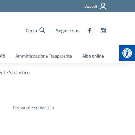
Accedi
Cerca
Seguici su:
Apr
ARI
Amministrazione Trasparente
Albo online
ente Scolastico.
Personale scolastico