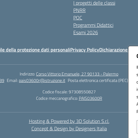
I progetti delle classi
PNRR
POC
Programmi Didattici
Esami 2026
e della protezione dati personali
Privacy Policy
Dichiarazione di ac
Indirizzo:
Corso Vittorio Emanuele, 27 90133 - Palermo
89
Email:
pais03600r@istruzione.it
Posta elettronica certificata (PEC):
pais
Codice fiscale: 97308550827
Codice meccanografico:
PAIS03600R
Hosting & Powered by 3D Solution S.r.l.
Concept & Design by Designers Italia