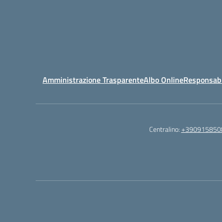
Amministrazione Trasparente
Albo Online
Responsabil
Centralino:
+390915850