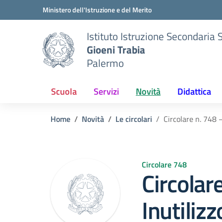
Vai ai contenuti
Vai al menu di navigazione
Vai al footer
Ministero dell'Istruzione e del Merito
Istituto Istruzione Secondaria 
Gioeni Trabia
Palermo
Scuola
Servizi
Novità
Didattica
Home
Novità
Le circolari
Circolare n. 748 –
Circolare 748
Circolar
Inutilizz