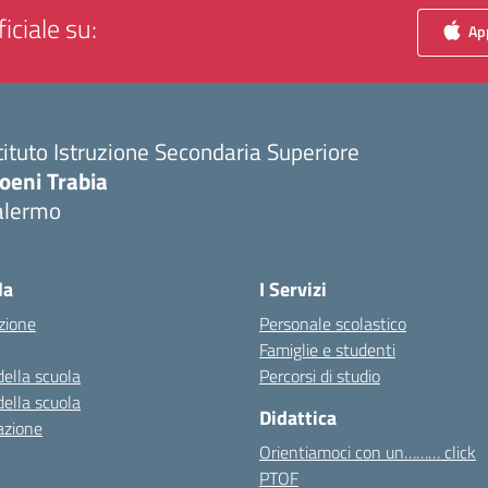
iciale su:
App
tituto Istruzione Secondaria Superiore
oeni Trabia
alermo
Visita la pagina iniziale della scuola
la
I Servizi
zione
Personale scolastico
Famiglie e studenti
della scuola
Percorsi di studio
della scuola
Didattica
azione
Orientiamoci con un……… click
PTOF