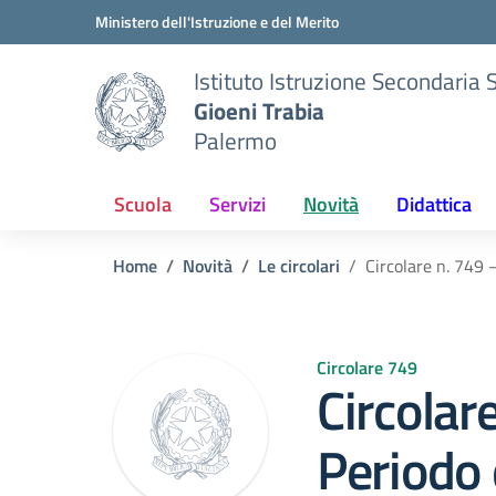
Vai ai contenuti
Vai al menu di navigazione
Vai al footer
Ministero dell'Istruzione e del Merito
Istituto Istruzione Secondaria 
Gioeni Trabia
Palermo
Scuola
Servizi
Novità
Didattica
Home
Novità
Le circolari
Circolare n. 749 
Circolare 749
Circolar
Periodo 