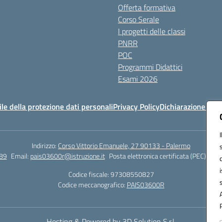
Offerta formativa
Corso Serale
I progetti delle classi
PNRR
POC
Programmi Didattici
Esami 2026
e della protezione dati personali
Privacy Policy
Dichiarazione di ac
Indirizzo:
Corso Vittorio Emanuele, 27 90133 - Palermo
89
Email:
pais03600r@istruzione.it
Posta elettronica certificata (PEC):
pais
Codice fiscale: 97308550827
Codice meccanografico:
PAIS03600R
Hosting & Powered by 3D Solution S.r.l.