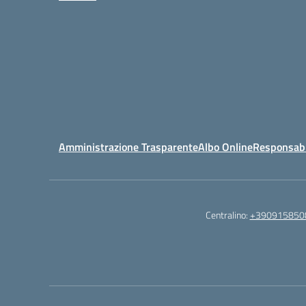
Amministrazione Trasparente
Albo Online
Responsabil
Centralino:
+390915850