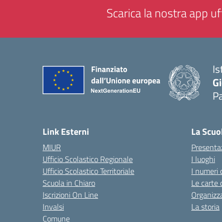
Scarica la nostra app uff
Is
Gi
P
— 
Link Esterni
La Scuo
MIUR
Presenta
Ufficio Scolastico Regionale
I luoghi
Ufficio Scolastico Territoriale
I numeri 
Scuola in Chiaro
Le carte 
Iscrizioni On Line
Organizz
Invalsi
La storia
Comune