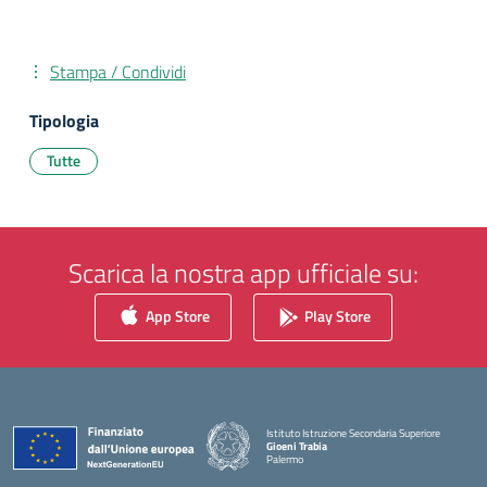
Stampa / Condividi
Tipologia
Tutte
Scarica la nostra app ufficiale su:
App Store
Play Store
Istituto Istruzione Secondaria Superiore
Gioeni Trabia
Palermo
— Visita la pagina iniziale della scuola