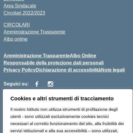
Area Sindacale
Circolari 2022/2023
CIRCOLARI
Amministrazione Trasparente
Albo online
Amministrazione Trasparente
Albo Online
Responsabile della protezione dati personali
Privacy Policy
Dichiarazione di accessibilità
Note legali
Seguici su:
Cookies e altri strumenti di tracciamento
Indirizzo:
Corso Vittorio Emanuele, 27 90133 - Palermo
Il nostro Istituto non utilizza strumenti di profilazione degli
Centralino:
+39091585089
Email:
pais03600r@istruzione.it
utenti - sono utilizzati esclusivamente cookies tecnici
Posta elettronica certificata (PEC):
pais03600r@pec.istruzione.it
necessari al corretto funzionamento del sito, alla fruibilità dei
Codice fiscale: 97308550827
servizi istituzionali e alla sua accessibilità – sono utilizzati,