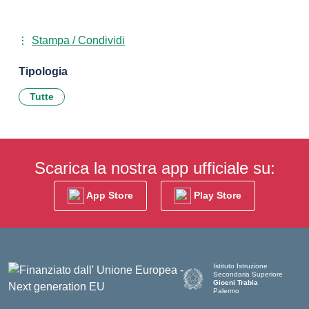
Stampa / Condividi
Tipologia
Tutte
Scarica la nostra app ufficiale su:
App Store
Play Store
Istituto Istruzione
Secondaria Superiore
Gioeni Trabia
Palermo
— Visita la pagina iniziale del