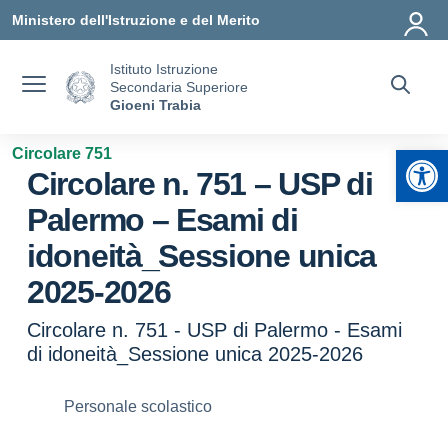
Vai ai contenuti
Vai al menu di navigazione
Vai al footer
Ministero dell'Istruzione e del Merito
Istituto Istruzione
Secondaria Superiore
Gioeni Trabia
Apr
Circolare 751
Circolare n. 751 – USP di
Palermo – Esami di
idoneità_Sessione unica
2025-2026
Circolare n. 751 - USP di Palermo - Esami
di idoneità_Sessione unica 2025-2026
Personale scolastico