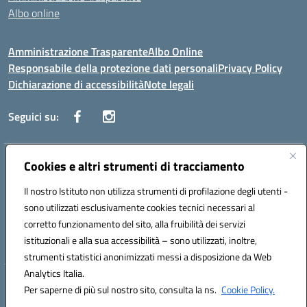
Albo online
Amministrazione Trasparente
Albo Online
Responsabile della protezione dati personali
Privacy Policy
Dichiarazione di accessibilità
Note legali
Seguici su:
Indirizzo:
Cookies e altri strumenti di tracciamento
Corso Vittorio Emanuele, 27 90133 - Palermo
Centralino:
+39091585089
Email:
pais03600r@istruzione.it
Il nostro Istituto non utilizza strumenti di profilazione degli utenti -
Posta elettronica certificata (PEC):
pais03600r@pec.istruzione.it
sono utilizzati esclusivamente cookies tecnici necessari al
Codice fiscale: 97308550827
corretto funzionamento del sito, alla fruibilità dei servizi
Codice meccanografico:
PAIS03600R
istituzionali e alla sua accessibilità – sono utilizzati, inoltre,
strumenti statistici anonimizzati messi a disposizione da Web
Analytics Italia.
Hosting & Powered by 3D Solution S.r.l.
Per saperne di più sul nostro sito, consulta la ns.
Cookie Policy.
Concept & Design by Designers Italia