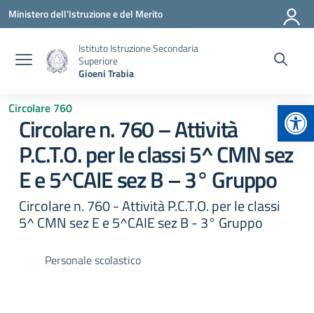
Vai ai contenuti
Vai al menu di navigazione
Vai al footer
Ministero dell'Istruzione e del Merito
Istituto Istruzione Secondaria
Superiore
Gioeni Trabia
Apr
Circolare 760
Circolare n. 760 – Attività
P.C.T.O. per le classi 5^ CMN sez
E e 5^CAIE sez B – 3° Gruppo
Circolare n. 760 - Attività P.C.T.O. per le classi
5^ CMN sez E e 5^CAIE sez B - 3° Gruppo
Personale scolastico