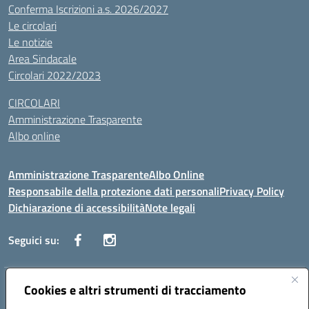
Conferma Iscrizioni a.s. 2026/2027
Le circolari
Le notizie
Area Sindacale
Circolari 2022/2023
CIRCOLARI
Amministrazione Trasparente
Albo online
Amministrazione Trasparente
Albo Online
Responsabile della protezione dati personali
Privacy Policy
Dichiarazione di accessibilità
Note legali
Seguici su:
Indirizzo:
Cookies e altri strumenti di tracciamento
Corso Vittorio Emanuele, 27 90133 - Palermo
Centralino:
+39091585089
Email:
pais03600r@istruzione.it