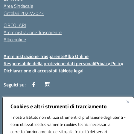
Area Sindacale
Circolari 2022/2023
CIRCOLARI
Amministrazione Trasparente
Albo online
Amministrazione Trasparente
Albo Online
Responsabile della protezione dati personali
Privacy Policy
Dichiarazione di accessibilità
Note legali
Seguici su:
Indirizzo:
Cookies e altri strumenti di tracciamento
Corso Vittorio Emanuele, 27 90133 - Palermo
Centralino:
+39091585089
Email:
pais03600r@istruzione.it
Il nostro Istituto non utilizza strumenti di profilazione degli utenti -
Posta elettronica certificata (PEC):
pais03600r@pec.istruzione.it
sono utilizzati esclusivamente cookies tecnici necessari al
Codice fiscale: 97308550827
corretto funzionamento del sito, alla fruibilità dei servizi