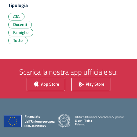
Tipologia
ATA
Docenti
Famiglie
Tutte
Scarica la nostra app ufficiale su:
App Store
Play Store
Istituto Istruzione Secondaria Superiore
Gioeni Trabia
Palermo
— Visita la pagina iniziale della scuola