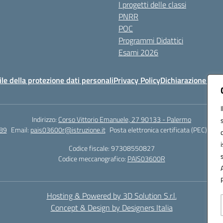
I progetti delle classi
PNRR
POC
Programmi Didattici
Esami 2026
e della protezione dati personali
Privacy Policy
Dichiarazione di ac
Indirizzo:
Corso Vittorio Emanuele, 27 90133 - Palermo
89
Email:
pais03600r@istruzione.it
Posta elettronica certificata (PEC):
pais
Codice fiscale: 97308550827
Codice meccanografico:
PAIS03600R
Hosting & Powered by 3D Solution S.r.l.
Concept & Design by Designers Italia