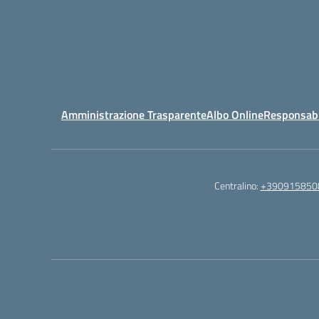
Amministrazione Trasparente
Albo Online
Responsabil
Centralino:
+390915850