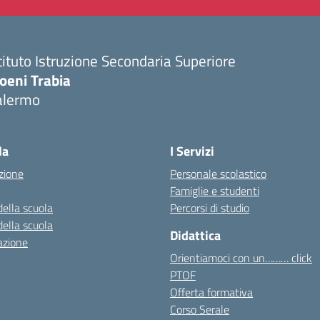
tituto Istruzione Secondaria Superiore
oeni Trabia
alermo
Visita la pagina iniziale della scuola
la
I Servizi
zione
Personale scolastico
Famiglie e studenti
della scuola
Percorsi di studio
della scuola
Didattica
azione
Orientiamoci con un……… click
PTOF
Offerta formativa
Corso Serale