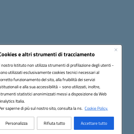
cessibilità
Note legali
Seguici su:
Cookies e altri strumenti di tracciamento
Il nostro Istituto non utilizza strumenti di profilazione degli utenti -
sono utilizzati esclusivamente cookies tecnici necessari al
03600r@pec.istruzione.it
corretto funzionamento del sito, alla fruibilità dei servizi
istituzionali e alla sua accessibilità – sono utilizzati, inoltre,
strumenti statistici anonimizzati messi a disposizione da Web
Analytics Italia.
Per saperne di più sul nostro sito, consulta la ns.
Cookie Policy.
Personalizza
Rifiuta tutto
Accettare tutto