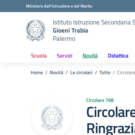
Vai ai contenuti
Vai al menu di navigazione
Vai al footer
Ministero dell'Istruzione e del Merito
Istituto Istruzione Secondaria 
Gioeni Trabia
Palermo
Scuola
Servizi
Novità
Didattica
Home
Novità
Le circolari
Tutte
Circolar
Circolare 768
Circolar
Ringrazi