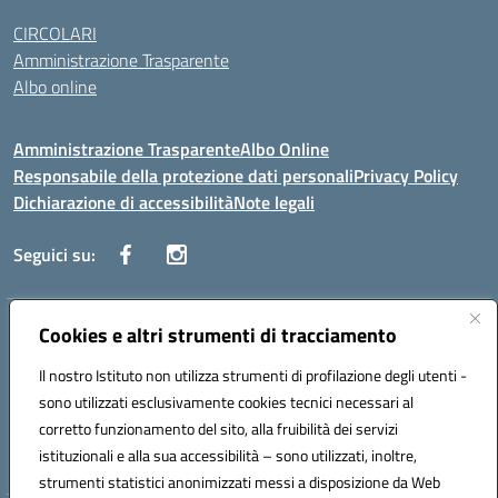
CIRCOLARI
Amministrazione Trasparente
Albo online
Amministrazione Trasparente
Albo Online
Responsabile della protezione dati personali
Privacy Policy
Dichiarazione di accessibilità
Note legali
Seguici su:
Indirizzo:
Cookies e altri strumenti di tracciamento
Corso Vittorio Emanuele, 27 90133 - Palermo
Centralino:
+39091585089
Email:
pais03600r@istruzione.it
Il nostro Istituto non utilizza strumenti di profilazione degli utenti -
Posta elettronica certificata (PEC):
pais03600r@pec.istruzione.it
sono utilizzati esclusivamente cookies tecnici necessari al
Codice fiscale: 97308550827
corretto funzionamento del sito, alla fruibilità dei servizi
Codice meccanografico:
PAIS03600R
istituzionali e alla sua accessibilità – sono utilizzati, inoltre,
strumenti statistici anonimizzati messi a disposizione da Web