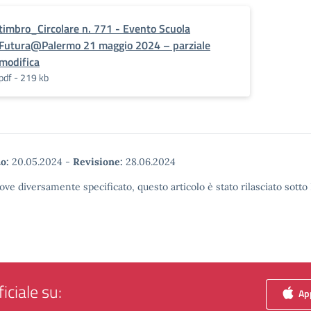
timbro_Circolare n. 771 - Evento Scuola
Futura@Palermo 21 maggio 2024 – parziale
modifica
pdf - 219 kb
o:
20.05.2024
-
Revisione:
28.06.2024
ove diversamente specificato, questo articolo è stato rilasciato sott
iciale su:
App