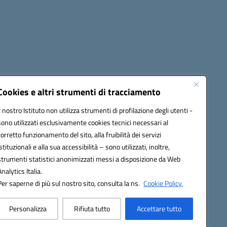
cessibilità
Note legali
Seguici su:
Cookies e altri strumenti di tracciamento
Il nostro Istituto non utilizza strumenti di profilazione degli utenti -
sono utilizzati esclusivamente cookies tecnici necessari al
03600r@pec.istruzione.it
corretto funzionamento del sito, alla fruibilità dei servizi
istituzionali e alla sua accessibilità – sono utilizzati, inoltre,
strumenti statistici anonimizzati messi a disposizione da Web
Analytics Italia.
Per saperne di più sul nostro sito, consulta la ns.
Cookie Policy.
Personalizza
Rifiuta tutto
Accettare tutto