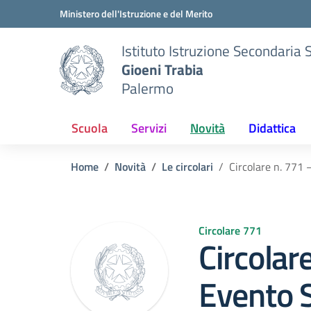
Vai ai contenuti
Vai al menu di navigazione
Vai al footer
Ministero dell'Istruzione e del Merito
Istituto Istruzione Secondaria 
Gioeni Trabia
Palermo
Scuola
Servizi
Novità
Didattica
Home
Novità
Le circolari
Circolare n. 771
Circolare 771
Circolar
Evento 