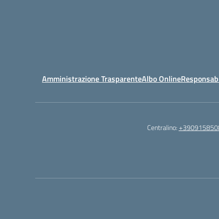
Amministrazione Trasparente
Albo Online
Responsabil
Centralino:
+390915850