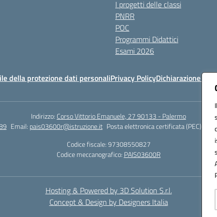
I progetti delle classi
PNRR
POC
Programmi Didattici
Esami 2026
e della protezione dati personali
Privacy Policy
Dichiarazione di ac
Indirizzo:
Corso Vittorio Emanuele, 27 90133 - Palermo
89
Email:
pais03600r@istruzione.it
Posta elettronica certificata (PEC):
pais
Codice fiscale: 97308550827
Codice meccanografico:
PAIS03600R
Hosting & Powered by 3D Solution S.r.l.
Concept & Design by Designers Italia