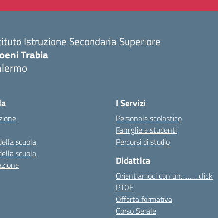
tituto Istruzione Secondaria Superiore
oeni Trabia
alermo
Visita la pagina iniziale della scuola
la
I Servizi
zione
Personale scolastico
Famiglie e studenti
della scuola
Percorsi di studio
della scuola
Didattica
azione
Orientiamoci con un……… click
PTOF
Offerta formativa
Corso Serale