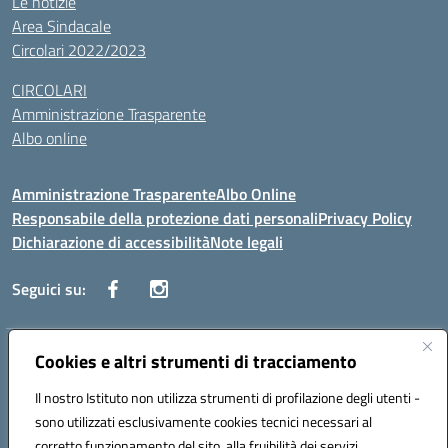
Le notizie
Area Sindacale
Circolari 2022/2023
CIRCOLARI
Amministrazione Trasparente
Albo online
Amministrazione Trasparente
Albo Online
Responsabile della protezione dati personali
Privacy Policy
Dichiarazione di accessibilità
Note legali
Seguici su:
Indirizzo:
Cookies e altri strumenti di tracciamento
Corso Vittorio Emanuele, 27 90133 - Palermo
Centralino:
+39091585089
Email:
pais03600r@istruzione.it
Il nostro Istituto non utilizza strumenti di profilazione degli utenti -
Posta elettronica certificata (PEC):
pais03600r@pec.istruzione.it
sono utilizzati esclusivamente cookies tecnici necessari al
Codice fiscale: 97308550827
corretto funzionamento del sito, alla fruibilità dei servizi